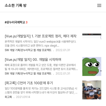
소소한 기록 방
온누리국제학교
3
[Vue.js/개발일지] 1. 기본 프로젝트 정리, 헤더 제작
본격적인 개발의 시작이다. 일단 vue3 webpack을 사용해주었다.
모듈 관리 시스템이라고 보면 편하다. npx degit
ParkYoungWoong/vue3-webpack-template#eslint 이름
SW 개발 기록/온누리학교 웹 개발 프로젝트
2022.01.31
헤로피 블로그를 운영하시는 프론트엔드 개발자님의 깃허브에서 가져
왔다. eslint 설정이 깔끔해서 사용한다. webpack 내에 있는 의존성
[Vue.js/개발 일지] 00. 개발을 시작하며
패키지는 다음과 같다. "devDependencies": {
페페 표정으로 플러터 개발을 하고 있던 도중, 개발 이론만 공부해서
"@babel/core": "^7.13.10", "@babel/plugin-transform-
될 게 아니라 대회든, 해커톤이든, 프로젝트든 할려면 토이 프로젝트를
runtime": "^7.13.10", "@babel/preset-env": "^7.13.10",
계속 해봐야 진짜 실력이 늘 거 같아서 플러터로 앱도 만들어보고, 웹
SW 개발 기록/온누리학교 웹 개발 프로젝트
2022.01.31
"@vue/compiler-sfc": "^3.0.11", "autoprefixer": "^10.2.5",
개발도 계속 해보고 하다가 동아리에서 개발 과제를 내주었다. 또 마침
"..
개발 해야 할 것이 존재하였고.. 바로 내가 졸업한 온누리 국제 학교이
[회고록] C언어 기초 100문제 후기
다. 문제가 많은 웹 페이지인 것을 알 수있는데 디자인은 그래도 당시
일단 100문제를 풀게 된 계기는 코드업의 시스템 중 교사(선생님) 시
에 템플릿? 같은걸 구매해서 사용 한 것 같아서 괜찮지만, 일단 관리를
스템의 권한을 얻기 위해 시작했다.내가 왜 이것이 필요하나? 일단, 기
하는 사람이 없다는 것이 첫번째 문제이고, 백엔드 차원에서 관리 하는
본적으로 우리나라에서 아마 가장 많이 쓰이는 백준 온라인 저지
회고록
2021.09.14
사람도 누군지 모르겠고.. 그냥 사용자도 없고 취약점은 많은 사이트였
(boj.kr)이나 프로그래머스(programmers.co.kr) 같은 경우 이렇
다. PHP 기반 테크노트라는 곳에서 관리를 하는 것 같은데 사이트는
게 쉽고 단계적으로 알 수 있는 문제들이 없기 때문에 코드업의 문제를
다음과 같다. ht..