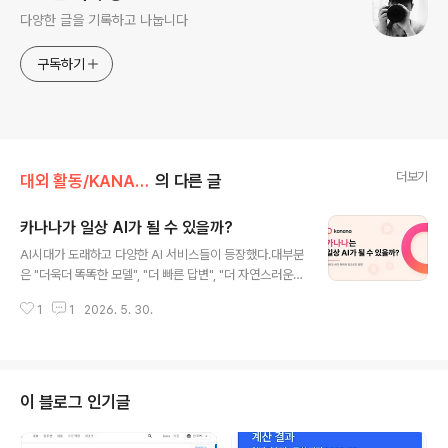
다양한 글을 기록하고 나눕니다
구독하기
더보기
대외 활동/KANANA 429
의 다른 글
카나나가 일상 AI가 될 수 있을까?
글 내용
AI시대가 도래하고 다양한 AI 서비스들이 등장했다.대부분
은 "더욱더 똑똑한 모델", "더 빠른 답변", "더 자연스러운
음성"을 중점으로 설명한다.물론 성능이 중요하지 않다는
1
1
2026. 5. 30.
것은 아니다. 하지만 카카오가 KANANA를 만들어가는 방
향을 보면 성능만큼 그들이 중요하게 생각하는 것이 있다.
KANANA가 어떻게 그리고 얼마나 사람들의 일상에 자연
스럽게 들어갈 수 있을까?단순한 챗봇, 모델로 만들어가지
않고 브랜딩 하는 이유가 위와 같은 질문에서 생각하기에
이 블로그 인기글
그런 것 같다는 생각을 한다.결국 카카오가 지향하는 바는
그들의 슬로건에서도 볼 수 있듯 "나를 가장 잘 아는 AI"를